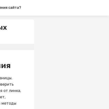
ения сайта?
ых
ния
аницы.
оверить
я от линка,
ет,
и методы