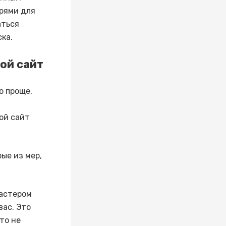
орями для
аться
ка.
ой сайт
о проще,
ой сайт
ые из мер,
мастером
вас. Это
то не