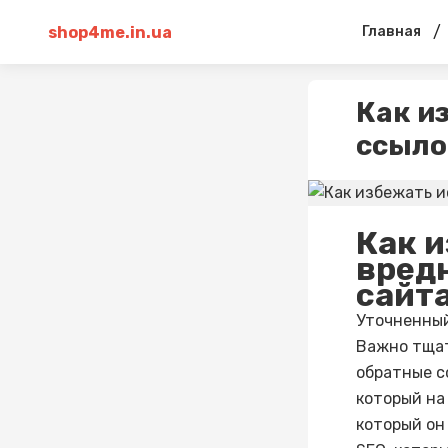
shop4me.in.ua
/
Главная
Как и
ссыло
Как 
вред
сайт
Уточненный
Важно тщат
обратные с
который на
который он