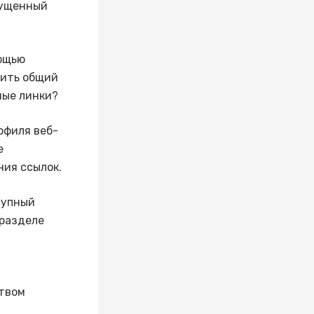
пущенный
мощью
чить общий
ные линки?
офиля веб-
е
ния ссылок.
тупный
 разделе
ством