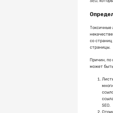
SEO, котор
Определ
Токсичные 
некачестве
со страниц
страницы.
Причин, по
может быть
Листи
многи
ссыло
ссыла
SEO.
Отри