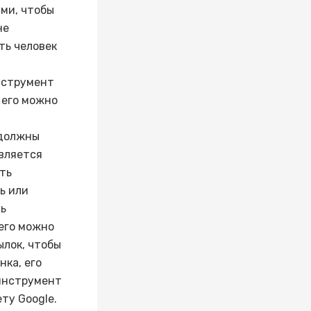
ими, чтобы
не
ть человек
нструмент
 его можно
 должны
является
ть
ь или
нь
 его можно
ылок, чтобы
нка, его
 инструмент
ту Google.