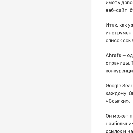
иметь дово
веб-сайт, 
Итак, как 
инструмент
список ссы
Ahrefs — о
страницы. 
конкуренци
Google Sea
каждому. О
«Ссылки».
Он может п
наибольшим
ссылок и н