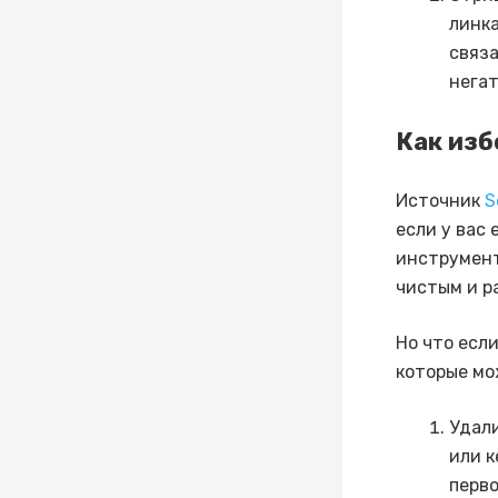
линка
связа
негат
Как изб
Источник
S
если у вас
инструмент
чистым и р
Но что есл
которые мо
Удали
или к
перво