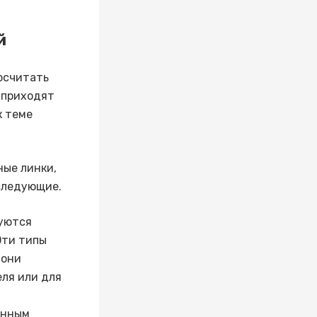
й
посчитать
 приходят
к теме
ные линки,
следующие.
зуются
Эти типы
 они
еля или для
енным