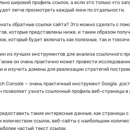
льно широкий профиль ссылок, а если это только что за
будет легче просмотреть каждый линк по отдельности.
узнать обратные ссылки сайта? Это можно сделать с по
ов, которые представлены ниже, и таким образом полу
лок, который будет включать как полезные, так и токсич
дин из лучших инструментов для анализа ссылочного пр
Также он очень практично может провести исследовани
и и изучить домены для реализации стратегий построе
rch Console — очень практичный инструмент Google, дос
н позволяет узнать ссылочный профиль веб-страницы в
редоставить такие интересные данные, как страницы с
 количеством ссылок, веб-сайты с наибольшим количе
аиболее частый текст ссылок.