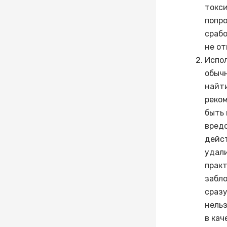
токси
попро
срабо
не от
Испол
обыч
найти
реком
быть 
вредо
дейс
удали
практ
забло
сразу
нель
в кач