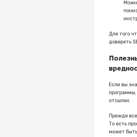
Можно
пони
инст
Для того ч
доверять S
Полезны
вредно
Если вы зн
программы,
отсылки.
Прежде все
То есть пр
может быть