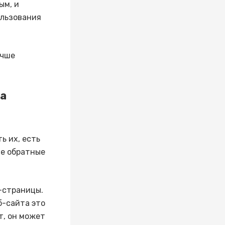
ым, и
ользования
учше
на
ь их, есть
ые обратные
-страницы.
б-сайта это
т, он может