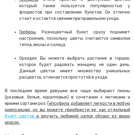
который также пользуется популярностью у
флористов при составлении букетов. Он отлично
стоит и остается свежим при правильном уходе.
Герберы
. Разноцветный букет сразу поднимет
настроение, поскольку цветы считаются символом
тепла, весны и солнца.
Орхидея. Вы можете выбрать растение в горшке,
которое будет радовать женщину не один день.
Данный цветок имеет множество уникальных
расцветок, отличается простотой в уходе.
В последние время девушки все чаще выбирают пионы
(розовые, белые, коралловые) в сочетании с лютиками и
яркими сортами роз.
Гипсофила добавляет легкости в любую
композицию, но вы можете приобрести ее, как отдельный
букет цветов
и вручить любимой целое облако из ярких
красок.