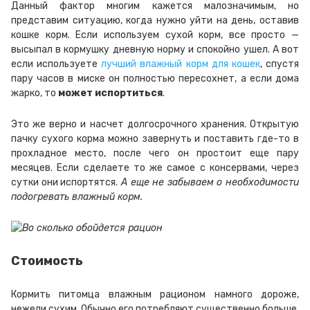
Данный фактор многим кажется малозначимым, но
представим ситуацию, когда нужно уйти на день, оставив
кошке корм. Если используем сухой корм, все просто —
высыпал в кормушку дневную норму и спокойно ушел. А вот
если используете
лучший влажный корм для кошек
, спустя
пару часов в миске он полностью пересохнет, а если дома
жарко, то
может испортиться
.
Это же верно и насчет долгосрочного хранения. Открытую
пачку сухого корма можно завернуть и поставить где-то в
прохладное место, после чего он простоит еще пару
месяцев. Если сделаете то же самое с консервами, через
сутки они испортятся.
А еще не забываем о необходимости
подогревать влажный корм.
Стоимость
Кормить питомца влажным рационом намного дороже,
нежели сухим. Обычно его потребляют существенно больше,