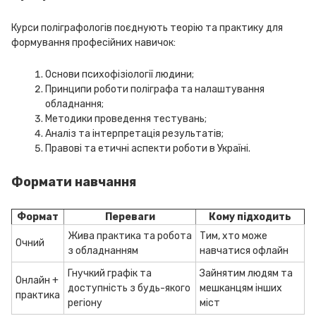
Курси поліграфологів поєднують теорію та практику для
формування професійних навичок:
Основи психофізіології людини;
Принципи роботи поліграфа та налаштування
обладнання;
Методики проведення тестувань;
Аналіз та інтерпретація результатів;
Правові та етичні аспекти роботи в Україні.
Формати навчання
Формат
Переваги
Кому підходить
Жива практика та робота
Тим, хто може
Очний
з обладнанням
навчатися офлайн
Гнучкий графік та
Зайнятим людям та
Онлайн +
доступність з будь-якого
мешканцям інших
практика
регіону
міст