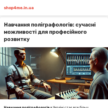
shop4me.in.ua
Навчання поліграфологів: сучасні
можливості для професійного
розвитку
Навчання поліграфологів
в Україні стає все більш