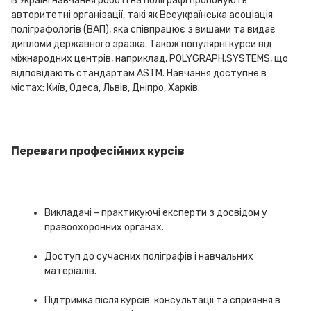
В Україні навчання роботі на поліграфі пропонують
авторитетні організації, такі як Всеукраїнська асоціація
поліграфологів (ВАП), яка співпрацює з вишами та видає
дипломи державного зразка. Також популярні курси від
міжнародних центрів, наприклад, POLYGRAPH.SYSTEMS, що
відповідають стандартам ASTM. Навчання доступне в
містах: Київ, Одеса, Львів, Дніпро, Харків.
Переваги професійних курсів
Викладачі – практикуючі експерти з досвідом у
правоохоронних органах.
Доступ до сучасних поліграфів і навчальних
матеріалів.
Підтримка після курсів: консультації та сприяння в