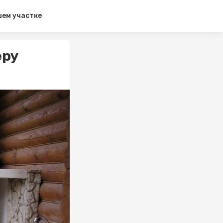
шем участке
еру