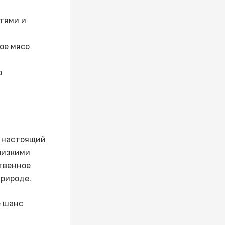
тями и
ое мясо
ю
в настоящий
лизкими
твенное
природе.
е шанс