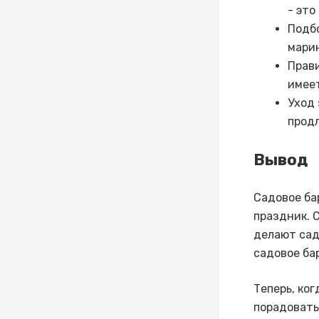
- это
Подб
марин
Прави
имеет
Уход 
продл
Вывод
Садовое ба
праздник. 
делают сад
садовое ба
Теперь, ко
порадовать