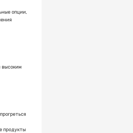
ьные опции,
ления
я высоким
 прогреться
е продукты