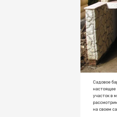
Садовое ба
настоящее 
участок в 
рассмотрим
на своем с