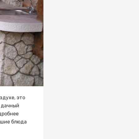
здухе, это
ш дачный
дробнее
йшие блюда