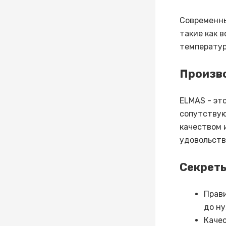
Современны
такие как 
температур
Произв
ELMAS - эт
сопутствую
качеством 
удовольств
Секреты
Прави
до н
Каче