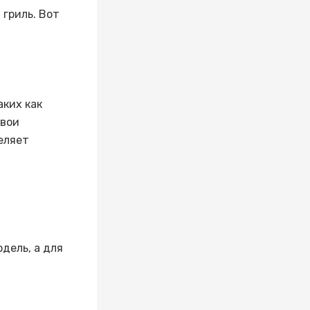
гриль. Вот
аких как
свои
еляет
дель, а для