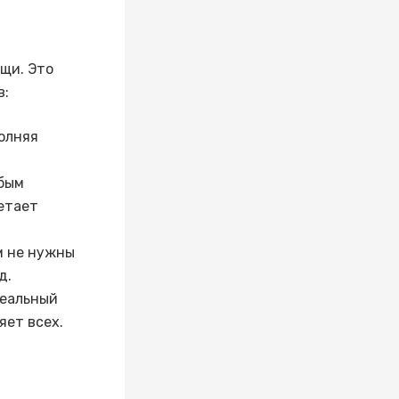
ищи. Это
в:
олняя
обым
ретает
ам не нужны
д.
деальный
яет всех.