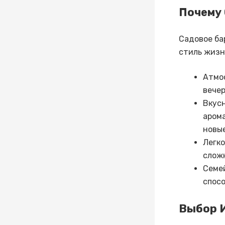
Почему 
Садовое ба
стиль жизн
Атмос
вечер
Вкусн
арома
новые
Легко
сложн
Семе
спосо
Выбор 