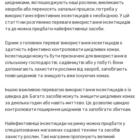
шкідниками, які пошкоджують наші рослини, викликають
хвороби або переносять запальні процеси, потреба у
використанні ефективних інсектицидів є необхідною. У цій
статті ми розглянемо переваги використання інсектицидів
та де можна придбати найефективніші засоби.
Одним з головних переваг використання інсектицидів є
здатність ефективно контролювати шкідливих комах.
Інсектициди можуть бути призначені для використання в
сільському господарстві, садівництві або у побуті. Вони
допомагають захистити рослини від хвороб, запобігають
появі шкідників та знищують вже існуючих комах.
Іншою важливою перевагою використання інсектицидів є їх
швидка дія. Багато засобів можуть знищити шкідливих комах
за декілька годин або навіть миттєво. Це дозволяє швидко
контролювати поширення шкідників та запобігати збиткам.
Найефективніші інсектициди на ринку можна придбати у
спеціалізованих магазинах садової техніки та засобів
захисту рослин. Такі магазини пропонують великий