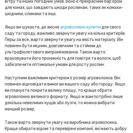
вітру та інших погодних умов. Воно є прекрасним бар'єром
для комах, що завдають шкоди рослинам, таких як комахи-
шкідники, слимаки та інші.
Якщо ви шукаєте, де якісне
агроволокно купити
для свого
саду та городу, важливо звернути увагу на кілька критеріїв.
Перш за все, варто звернути увагу на якість матеріалу. Він
повинен бути міцним, довговічним та стійким до
ультрафіолетового випромінювання. Також варто
враховувати його проникність для повітря та вологи, щоб
забезпечити оптимальні умови для росту рослин.
Наступним важливим критерієм є розмір агроволокна. Він
повинен відповідати вимогам вашого саду або городу. Якщо
ви плануєте покрити велику площу, то краще обрати
агроволокно великого формату. Якщо ж вам потрібно лише
декілька невеликих кущів або лузги, то можна вибрати
менший розмір.
Також варто звернути увагу на виробника агроволокна.
Краще обирати відомі та перевірені компанії, які мають добру