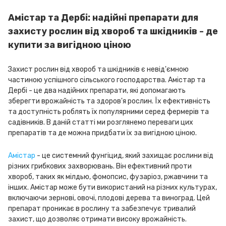
Амістар та Дербі: надійні препарати для
захисту рослин від хвороб та шкідників - де
купити за вигідною ціною
Захист рослин від хвороб та шкідників є невід'ємною
частиною успішного сільського господарства. Амістар та
Дербі - це два надійних препарати, які допомагають
зберегти врожайність та здоров'я рослин. Їх ефективність
та доступність роблять їх популярними серед фермерів та
садівників. В даній статті ми розглянемо переваги цих
препаратів та де можна придбати їх за вигідною ціною.
Амістар
- це системний фунгіцид, який захищає рослини від
різних грибкових захворювань. Він ефективний проти
хвороб, таких як мілдью, фомопсис, фузаріоз, ржавчини та
інших. Амістар може бути використаний на різних культурах,
включаючи зернові, овочі, плодові дерева та виноград. Цей
препарат проникає в рослину та забезпечує тривалий
захист, що дозволяє отримати високу врожайність.