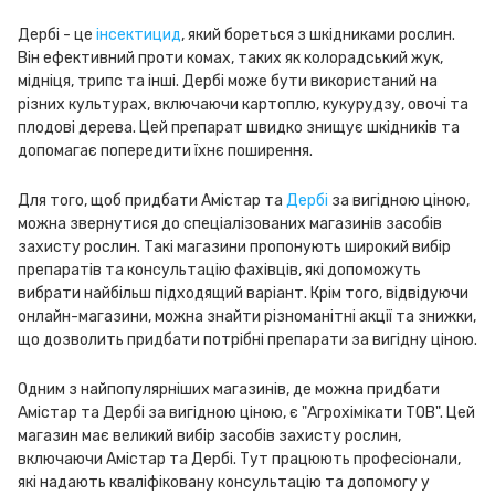
Дербі - це
інсектицид
, який бореться з шкідниками рослин.
Він ефективний проти комах, таких як колорадський жук,
мідніця, трипс та інші. Дербі може бути використаний на
різних культурах, включаючи картоплю, кукурудзу, овочі та
плодові дерева. Цей препарат швидко знищує шкідників та
допомагає попередити їхнє поширення.
Для того, щоб придбати Амістар та
Дербі
за вигідною ціною,
можна звернутися до спеціалізованих магазинів засобів
захисту рослин. Такі магазини пропонують широкий вибір
препаратів та консультацію фахівців, які допоможуть
вибрати найбільш підходящий варіант. Крім того, відвідуючи
онлайн-магазини, можна знайти різноманітні акції та знижки,
що дозволить придбати потрібні препарати за вигідну ціною.
Одним з найпопулярніших магазинів, де можна придбати
Амістар та Дербі за вигідною ціною, є "Агрохімікати ТОВ". Цей
магазин має великий вибір засобів захисту рослин,
включаючи Амістар та Дербі. Тут працюють професіонали,
які надають кваліфіковану консультацію та допомогу у